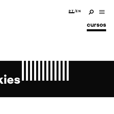
/
PT
EN
cursos
kies